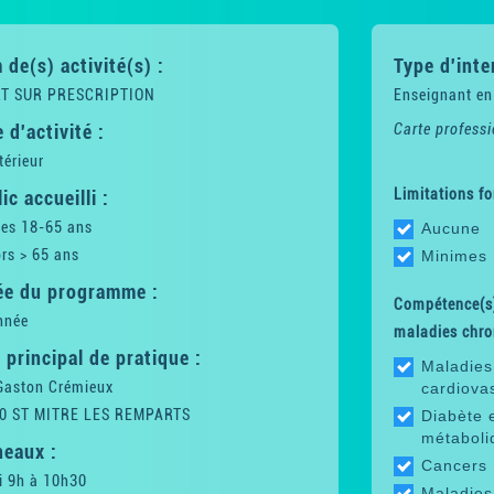
de(s) activité(s) :
Type d'inte
T SUR PRESCRIPTION
Enseignant en
 d'activité :
Carte professi
térieur
Limitations fo
ic accueilli :
tes 18-65 ans
Aucune
rs > 65 ans
Minimes
ée du programme :
Compétence(s)
nnée
maladies chro
 principal de pratique :
Maladies
Gaston Crémieux
cardiova
0 ST MITRE LES REMPARTS
Diabète 
métaboli
neaux :
Cancers
i 9h à 10h30
Maladies