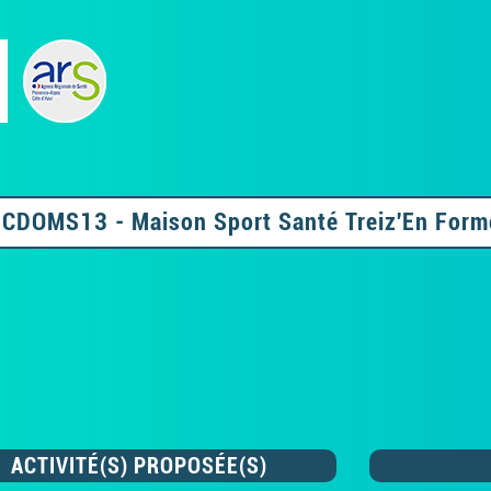
CDOMS13 - Maison Sport Santé Treiz'En Form
ACTIVITÉ(S) PROPOSÉE(S)