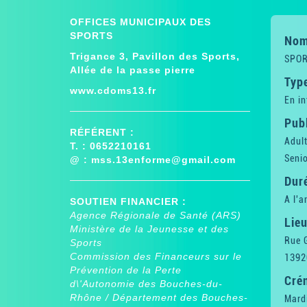
OFFICES MUNICIPAUX DES
SPORTS
Nom 
Trigance 3, Pavillon des Sports,
SPOR
Allée de la passe pierre
Type
www.cdoms13.fr
En in
Publ
RÉFÉRENT :
Adul
T. : 0652210161
Senio
@ :
mss.13enforme@gmail.com
Dur
A l'a
SOUTIEN FINANCIER :
Agence Régionale de Santé (ARS)
Lieu
Ministère de la Jeunesse et des
Rue 
Sports
Commission des Financeurs sur le
1392
Prévention de la Perte
Cré
d\'Autonomie des Bouches-du-
Rhône / Département des Bouches-
Mard