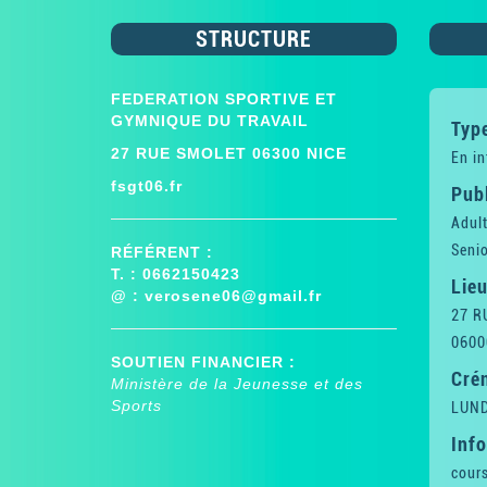
STRUCTURE
FEDERATION SPORTIVE ET
GYMNIQUE DU TRAVAIL
Type
27 RUE SMOLET 06300 NICE
En in
fsgt06.fr
Publ
Adul
Senio
RÉFÉRENT :
T. : 0662150423
Lieu
@ :
verosene06@gmail.fr
27 R
0600
SOUTIEN FINANCIER :
Cré
Ministère de la Jeunesse et des
Sports
LUND
Inf
cours