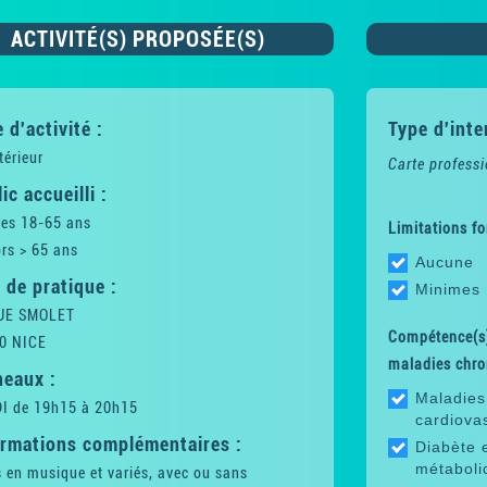
ACTIVITÉ(S) PROPOSÉE(S)
 d'activité :
Type d'inte
térieur
Carte professi
ic accueilli :
tes 18-65 ans
Limitations fo
rs > 65 ans
Aucune
 de pratique :
Minimes
UE SMOLET
Compétence(s)
0 NICE
maladies chro
neaux :
Maladies
I de 19h15 à 20h15
cardiova
ormations complémentaires :
Diabète 
métaboli
 en musique et variés, avec ou sans