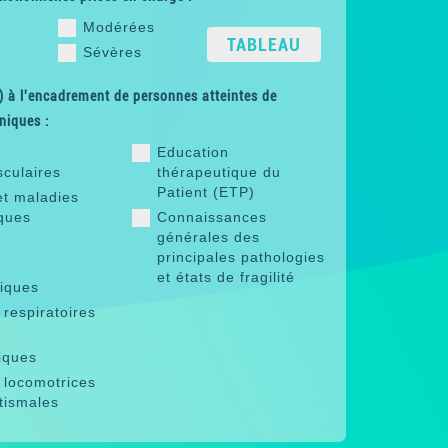
Modérées
TABLEAU
Sévères
 à l'encadrement de personnes atteintes de
niques :
Education
sculaires
thérapeutique du
Patient (ETP)
et maladies
ques
Connaissances
générales des
principales pathologies
et états de fragilité
riques
respiratoires
iques
 locomotrices
tismales