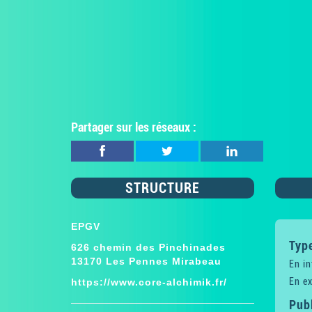
Partager sur les réseaux :
STRUCTURE
EPGV
Type
626 chemin des Pinchinades
13170 Les Pennes Mirabeau
En in
En ex
https://www.core-alchimik.fr/
Publ