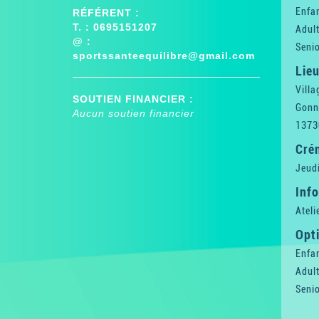
Enfan
RÉFÉRENT :
T. : 0695151207
Adul
@ :
Senio
sportssanteequilibre@gmail.com
Lieu
Villa
SOUTIEN FINANCIER :
Gonn
Aucun soutien financier
1373
Cré
Jeud
Inf
Ateli
Opti
Enfan
Adul
Senio