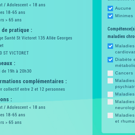
t / Adolescent < 18 ans
Aucune
tes 18-65 ans
Minimes
rs > 65 ans
Compétence(s)
 de pratique :
maladies chro
ge Santé St Victoret 135 Allée Georges
et
Maladies
cardiova
0 ST VICTORET
Diabète 
neaux :
métaboli
i de 19h à 20h30
Cancers
ormations complémentaires :
Maladies
psychiat
er collectif entre 2 et 12 personnes
Maladies 
ons :
Maladies
t / Adolescent < 18 ans
neurolog
tes 18-65 ans
Maladies
et rhuma
rs > 65 ans