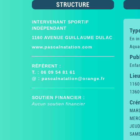
STRUCTURE
INTERVENANT SPORTIF
INDÉPENDANT
Type
1160 AVENUE GUILLAUME DULAC
En in
Aqua
www.pascalnatation.com
Publ
Enfan
RÉFÉRENT :
T. : 06 09 54 81 61
Lieu
@ :
pascalnatation@orange.fr
1160
1360
SOUTIEN FINANCIER :
Cré
Aucun soutien financier
MARD
MERC
JEUD
SAME