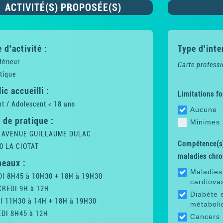
ACTIVITÉ(S) PROPOSÉE(S)
 d'activité :
Type d'inte
térieur
Carte professi
tique
ic accueilli :
Limitations fo
t / Adolescent < 18 ans
Aucune
 de pratique :
Minimes
 AVENUE GUILLAUME DULAC
Compétence(s)
0 LA CIOTAT
maladies chro
neaux :
Maladies
I 8H45 à 10H30 + 18H à 19H30
cardiova
REDI 9H à 12H
Diabète 
I 11H30 à 14H + 18H à 19H30
métaboli
DI 8H45 à 12H
Cancers