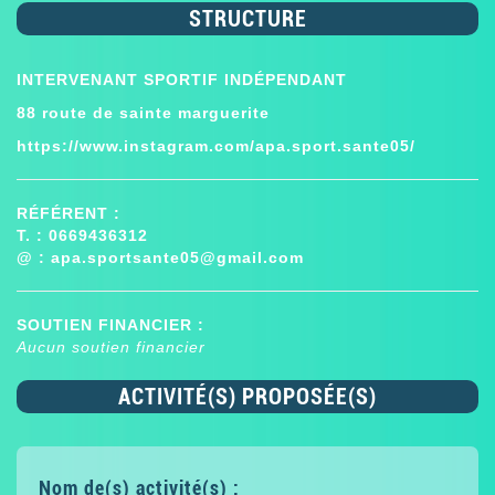
STRUCTURE
INTERVENANT SPORTIF INDÉPENDANT
88 route de sainte marguerite
https://www.instagram.com/apa.sport.sante05/
RÉFÉRENT :
T. : 0669436312
@ :
apa.sportsante05@gmail.com
SOUTIEN FINANCIER :
Aucun soutien financier
ACTIVITÉ(S) PROPOSÉE(S)
Nom de(s) activité(s) :