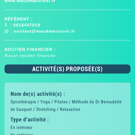
www.maudmaccioni.fr
RÉFÉRENT :
T. : 0616447019
@ :
contact@maudmaccioni.fr
SOUTIEN FINANCIER :
Aucun soutien financier
ACTIVITÉ(S) PROPOSÉE(S)
Nom de(s) activité(s) :
Spirothérapie / Yoga / Pilates / Méthode du Dr Bernadette
de Gasquet / Stretching / Relaxation
Type d'activité :
En intérieur